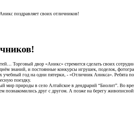
Аникс поздравляет своих отличников!
ичников!
тей… Торговый двор «Аникс» стремится сделать своих сотрудник
 днём знаний, и постоянные конкурсы игрушек, поделок, фотог
х учебный год на одни пятерки, - «Отличник Аникса». Ребята п
ресную поездку.
ый мир природы в село Алтайское в дендрарий “Биолит”. Во вре
ием познакомились друг с другом. А позже на берегу живописной