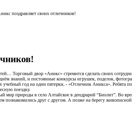
никс поздравляет своих отличников!
ичников!
тей… Торговый двор «Аникс» стремится сделать своих сотрудник
 днём знаний, и постоянные конкурсы игрушек, поделок, фотог
х учебный год на одни пятерки, - «Отличник Аникса». Ребята п
ресную поездку.
ый мир природы в село Алтайское в дендрарий “Биолит”. Во вре
ием познакомились друг с другом. А позже на берегу живописной