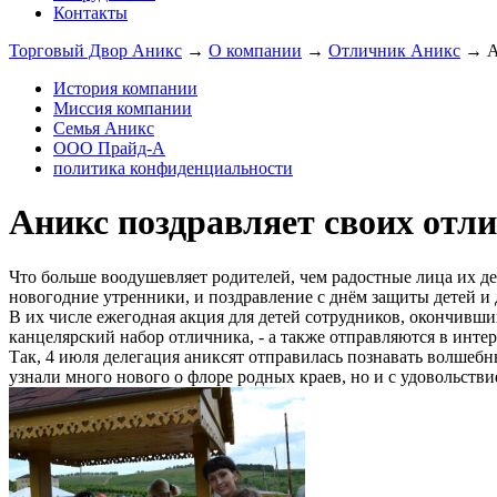
Контакты
Торговый Двор Аникс
→
О компании
→
Отличник Аникс
→
А
История компании
Миссия компании
Семья Аникс
ООО Прайд-А
политика конфиденциальности
Аникс поздравляет своих отл
Что больше воодушевляет родителей, чем радостные лица их де
новогодние утренники, и поздравление с днём защиты детей и
В их числе ежегодная акция для детей сотрудников, окончивши
канцелярский набор отличника, - а также отправляются в инте
Так, 4 июля делегация аниксят отправилась познавать волшебн
узнали много нового о флоре родных краев, но и с удовольств