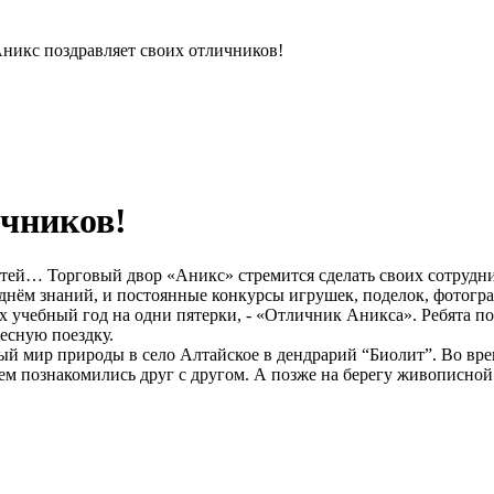
никс поздравляет своих отличников!
ичников!
тей… Торговый двор «Аникс» стремится сделать своих сотрудник
 днём знаний, и постоянные конкурсы игрушек, поделок, фотог
х учебный год на одни пятерки, - «Отличник Аникса». Ребята п
ресную поездку.
ый мир природы в село Алтайское в дендрарий “Биолит”. Во вре
ием познакомились друг с другом. А позже на берегу живописной