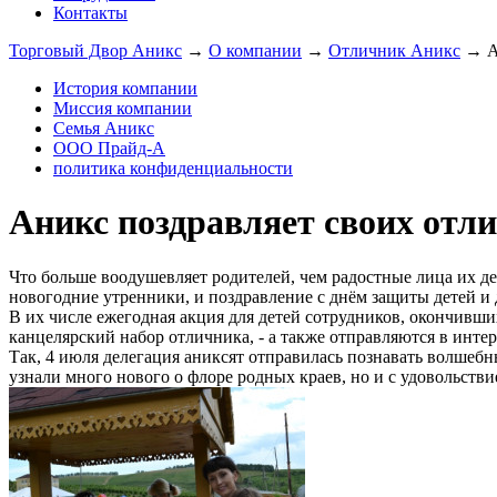
Контакты
Торговый Двор Аникс
→
О компании
→
Отличник Аникс
→
А
История компании
Миссия компании
Семья Аникс
ООО Прайд-А
политика конфиденциальности
Аникс поздравляет своих отл
Что больше воодушевляет родителей, чем радостные лица их де
новогодние утренники, и поздравление с днём защиты детей и
В их числе ежегодная акция для детей сотрудников, окончивши
канцелярский набор отличника, - а также отправляются в инте
Так, 4 июля делегация аниксят отправилась познавать волшебн
узнали много нового о флоре родных краев, но и с удовольств